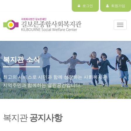
로그인
회원가입
Toggl
navig
복지관 소식
최고의 서비스로 시민과 함께 성장하는 사회복지관
지역주민과 함께하는 열린공간입니다.
복지관
공지사항