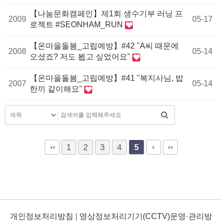
【나눔문화캠페인】제1회 생수기부 러닝 프
2009
05-17
로젝트 #SEONHAM_RUN
【온마을돌봄_고립예방】#42 "A씨 때문에
2008
05-14
오셨죠? 저도 뵙고 싶었어요"
【온마을돌봄_고립예방】#41 "복지사님, 밥
2007
05-14
한끼 같이해요"
1
2
3
4
5
개인정보처리방침
|
영상정보처리기기(CCTV)운영·관리방