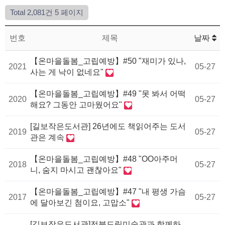
Total 2,081건
5 페이지
번호
제목
날짜
【온마을돌봄_고립예방】#50 "재미가 있나,
2021
05-27
사는 게 낙이 없네요"
【온마을돌봄_고립예방】#49 "못 봐서 어떡
2020
05-27
해요? 그동안 고마웠어요"
[길보작은도서관] 26년에도 책읽어주는 도서
2019
05-27
관은 계속
【온마을돌봄_고립예방】#48 "OO아주머
2018
05-27
니, 숨지 마시고 괜찮아요"
【온마을돌봄_고립예방】#47 "내 평생 가슴
2017
05-27
에 달아보긴 첨이요, 고맙소"
[길보작은도서관]전북도립미술관과 함께하