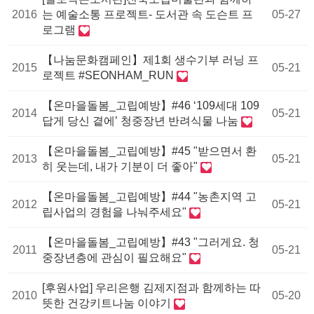
2016
는 예술소통 프로젝트- 도서관 속 도슨트 프
05-27
로그램
【나눔문화캠페인】제1회 생수기부 러닝 프
2015
05-21
로젝트 #SEONHAM_RUN
【온마을돌봄_고립예방】#46 ‘109세대 109
2014
05-21
답게 당신 곁에’ 청중장년 반려식물 나눔
【온마을돌봄_고립예방】#45 "받으면서 환
2013
05-21
히 웃는데, 내가 기분이 더 좋아"
【온마을돌봄_고립예방】#44 "농촌지역 고
2012
05-21
립사업의 경험을 나눠주세요"
【온마을돌봄_고립예방】#43 "그러게요. 청
2011
05-21
중장년층에 관심이 필요해요"
[후원사업] 우리은행 김제지점과 함께하는 따
2010
05-20
뜻한 건강키트나눔 이야기