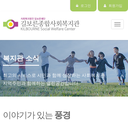
로그인
회원가입
Toggl
navig
복지관 소식
최고의 서비스로 시민과 함께 성장하는 사회복지관
지역주민과 함께하는 열린공간입니다.
이야기가 있는
풍경