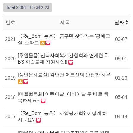
Total 2,081건
5 페이지
번호
제목
날짜
【Re_Born, 농촌】 금구면 찾아가는 '공예교
2021
03-07
실' 스타트
[후원물품] 전북사회복지관협회와 연계한 E
2020
09-01
BS 학습교재 지원사업!!
[성인문해교실] 김안전 어르신의 안전한 하루
2019
01-23
[마을협동화] 어린이날_어버이날 두 배로 행
2018
05-04
복하세요~
【Re_Born, 농촌】 사업평가회? 어떻게 하
2017
04-14
시나요?
[마을협동화] 동남권 민관복지워킹그룹 의제