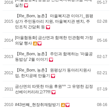
2016
05-17
실천
【Re_Born, 농촌】 마을복지관 이야기_원평
2015
상가 주민동아리 지원, 마을복지관 벤치, 주
02-28
민조직 간담회 등
[마을협동화] 금산면과 함께한 민관협력 가정
2014
05-16
의달 행사
【Re_Born, 농촌】 주민과 함께하는 '마을공
2013
02-17
동밥상' 2월 이야기
【Re_Born, 농촌】 원평상가 동아리지원사
2012
02-21
업, 한지공예 만들기
금산면의 따뜻한 마음 후원^^ 그 유명한 김정
2011
07-19
선베이커리라고??!!!
2010
#43번째_현장취재탐방기
08-16