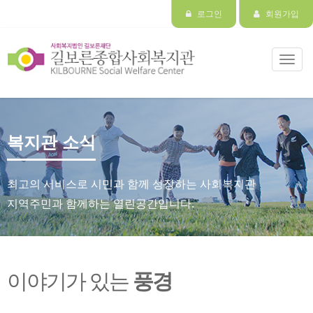
로그인
회원가입
Toggl
navig
복지관 소식
최고의 서비스로 시민과 함께 성장하는 사회복지관
지역주민과 함께하는 열린공간입니다.
이야기가 있는
풍경