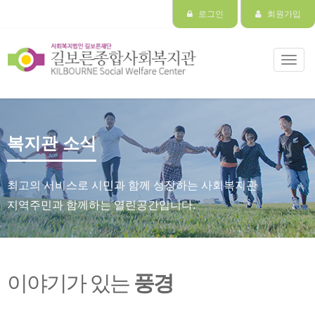
로그인
회원가입
Toggl
navig
복지관 소식
최고의 서비스로 시민과 함께 성장하는 사회복지관
지역주민과 함께하는 열린공간입니다.
이야기가 있는
풍경