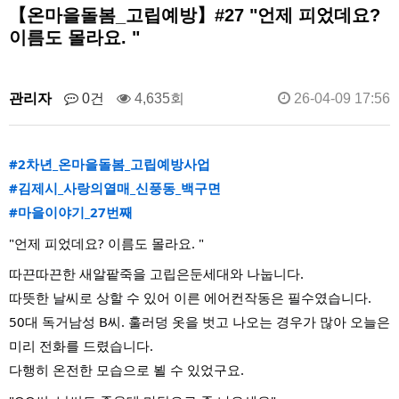
【온마을돌봄_고립예방】#27 "언제 피었데요?
이름도 몰라요. "
관리자
0건
4,635회
26-04-09 17:56
#2차년_온마을돌봄_고립예방사업
#김제시_사랑의열매_신풍동_백구면
#마을이야기_27번째
"언제 피었데요? 이름도 몰라요. "
따끈따끈한 새알팥죽을 고립은둔세대와 나눕니다.
따뜻한 날씨로 상할 수 있어 이른 에어컨작동은 필수였습니다.
50대 독거남성 B씨. 훌러덩 옷을 벗고 나오는 경우가 많아 오늘은
미리 전화를 드렸습니다.
다행히 온전한 모습으로 뵐 수 있었구요.