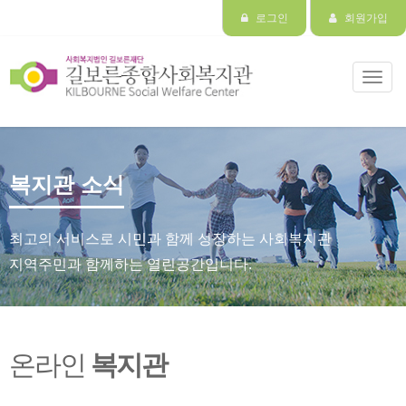
로그인
회원가입
Toggl
navig
복지관 소식
최고의 서비스로 시민과 함께 성장하는 사회복지관
지역주민과 함께하는 열린공간입니다.
온라인
복지관