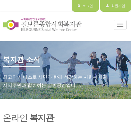
로그인
회원가입
Toggl
navig
복지관 소식
최고의 서비스로 시민과 함께 성장하는 사회복지관
지역주민과 함께하는 열린공간입니다.
온라인
복지관