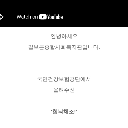
안녕하세요
길보른종합사회복지관입니다.
국민건강보험공단에서
올려주신
'힘뇌체조!'