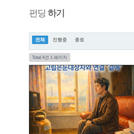
펀딩
하기
전체
진행중
종료
Total 4건
1 페이지