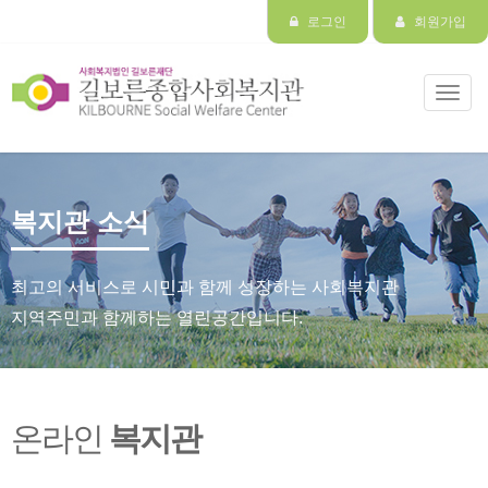
로그인
회원가입
Toggl
navig
복지관 소식
최고의 서비스로 시민과 함께 성장하는 사회복지관
지역주민과 함께하는 열린공간입니다.
온라인
복지관