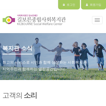
로그인
회원가입
Toggl
navig
복지관 소식
최고의 서비스로 시민과 함께 성장하는 사회복지관
지역주민과 함께하는 열린공간입니다.
고객의
소리