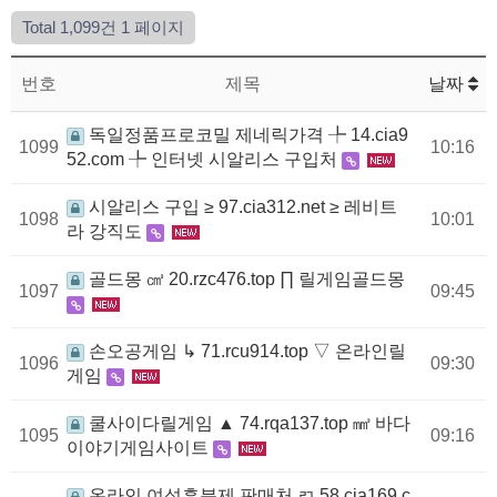
Total 1,099건
1 페이지
번호
제목
날짜
독일정품프로코밀 제네릭가격 ╄ 14.cia9
1099
10:16
52.com ╄ 인터넷 시알리스 구입처
시알리스 구입 ≥ 97.cia312.net ≥ 레비트
1098
10:01
라 강직도
골드몽 ㎤ 20.rzc476.top ∏ 릴게임골드몽
1097
09:45
손오공게임 ↳ 71.rcu914.top ▽ 온라인릴
1096
09:30
게임
쿨사이다릴게임 ▲ 74.rqa137.top ㎣ 바다
1095
09:16
이야기게임사이트
온라인 여성흥분제 판매처 ㄺ 58.cia169.c