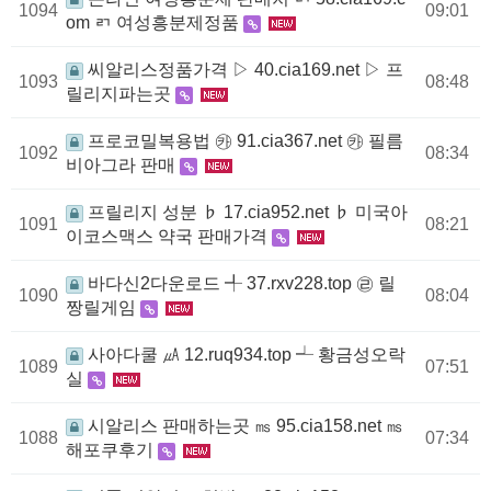
1094
09:01
om ㄺ 여성흥분제정품
씨알리스정품가격 ▷ 40.cia169.net ▷ 프
1093
08:48
릴리지파는곳
프로코밀복용법 ㉸ 91.cia367.net ㉸ 필름
1092
08:34
비아그라 판매
프릴리지 성분 ♭ 17.cia952.net ♭ 미국아
1091
08:21
이코스맥스 약국 판매가격
바다신2다운로드 ╃ 37.rxv228.top ㉣ 릴
1090
08:04
짱릴게임
사아다쿨 ㎂ 12.ruq934.top ┵ 황금성오락
1089
07:51
실
시알리스 판매하는곳 ㎳ 95.cia158.net ㎳
1088
07:34
해포쿠후기