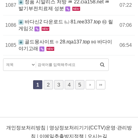
정품 시알리스 처방 ㅀ 22.cia158.net ㅀ
1087
07:22
발기부전치료제 성분
바다신2 다운로드 ㈁ 81.ree337.top ㉹ 릴
1086
07:06
게임갓
골드몽사이트 ○ 28.rqa137.top ㈓ 바다이
1085
06:54
야기고래
2
3
4
5
1
개인정보처리방침
|
영상정보처리기기(CCTV)운영·관리방
침
|
이메일추출방지정책
|
오시는길