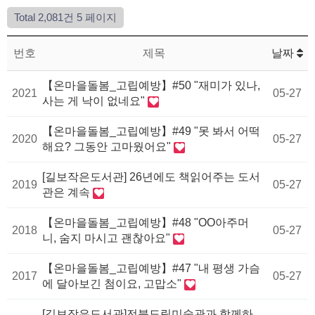
Total 2,081건
5 페이지
번호
제목
날짜
【온마을돌봄_고립예방】#50 "재미가 있나,
2021
05-27
사는 게 낙이 없네요"
【온마을돌봄_고립예방】#49 "못 봐서 어떡
2020
05-27
해요? 그동안 고마웠어요"
[길보작은도서관] 26년에도 책읽어주는 도서
2019
05-27
관은 계속
【온마을돌봄_고립예방】#48 "OO아주머
2018
05-27
니, 숨지 마시고 괜찮아요"
【온마을돌봄_고립예방】#47 "내 평생 가슴
2017
05-27
에 달아보긴 첨이요, 고맙소"
[길보작은도서관]전북도립미술관과 함께하