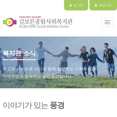
로그인
회원가입
Toggl
navig
복지관 소식
최고의 서비스로 시민과 함께 성장하는 사회복지관
지역주민과 함께하는 열린공간입니다.
이야기가 있는
풍경