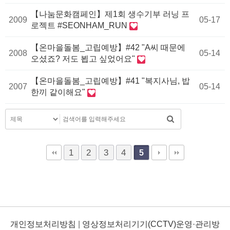
【나눔문화캠페인】제1회 생수기부 러닝 프
2009
05-17
로젝트 #SEONHAM_RUN
【온마을돌봄_고립예방】#42 "A씨 때문에
2008
05-14
오셨죠? 저도 뵙고 싶었어요"
【온마을돌봄_고립예방】#41 "복지사님, 밥
2007
05-14
한끼 같이해요"
1
2
3
4
5
개인정보처리방침
|
영상정보처리기기(CCTV)운영·관리방