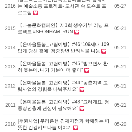
2016
는 예술소통 프로젝트- 도서관 속 도슨트 프
05-27
로그램
【나눔문화캠페인】제1회 생수기부 러닝 프
2015
05-21
로젝트 #SEONHAM_RUN
【온마을돌봄_고립예방】#46 ‘109세대 109
2014
05-21
답게 당신 곁에’ 청중장년 반려식물 나눔
【온마을돌봄_고립예방】#45 "받으면서 환
2013
05-21
히 웃는데, 내가 기분이 더 좋아"
【온마을돌봄_고립예방】#44 "농촌지역 고
2012
05-21
립사업의 경험을 나눠주세요"
【온마을돌봄_고립예방】#43 "그러게요. 청
2011
05-21
중장년층에 관심이 필요해요"
[후원사업] 우리은행 김제지점과 함께하는 따
2010
05-20
뜻한 건강키트나눔 이야기