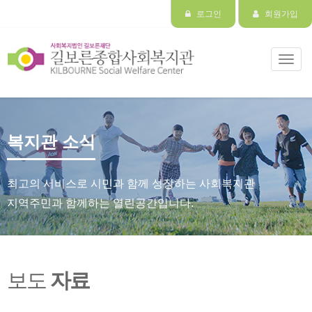
로그인
회원가입
Toggl
navig
복지관 소식
최고의 서비스로 시민과 함께 성장하는 사회복지관
지역주민과 함께하는 열린공간입니다.
보도
자료