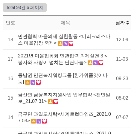
Total 93건
6 페이지
번호
제목
날짜
민관협력 마을의제 실천활동 <미리크리스마
18
12-09
스 마을김장 축제>
2021년 마을협동화 민관협력 의제실천 3 <
17
11-03
봉사와 사랑이 넘치는 연탄나눔>
동남권 민관복지워킹그룹 [한가위품앗이나
16
09-23
눔]
금산면 금융복지지원사업 업무협약 <전민일
15
08-02
보_21.07.31>
금구면 과일도시락<세계로컬타임즈_2021.0
14
07-07
7.03>
금구면 과일도시락<경인투데이뉴스_2021.0