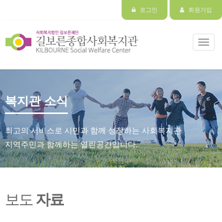
로그인
회원가입
Toggl
navig
복지관 소식
최고의 서비스로 시민과 함께 성장하는 사회복지관
지역주민과 함께하는 열린공간입니다.
보도
자료