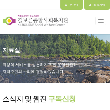
로그인
회원가입
Toggl
navig
자료실
최상의 서비스를 실천하기 위한 운영선진화
지역주민의 소리에 경청하겠습니다.
소식지 및 웹진
구독신청