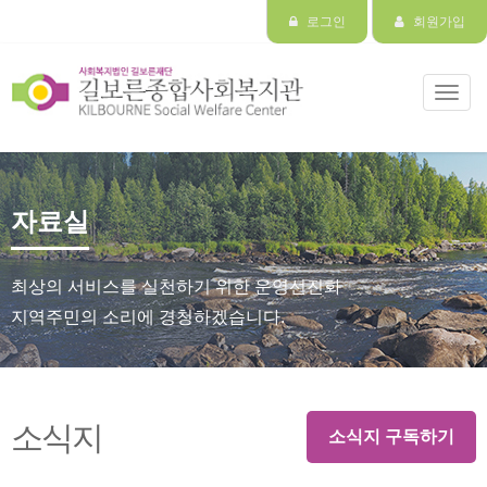
로그인
회원가입
Toggl
navig
자료실
최상의 서비스를 실천하기 위한 운영선진화
지역주민의 소리에 경청하겠습니다.
소식지
소식지 구독하기